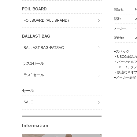
FOIL BOARD
製品名:
H
型番:
2
FOILBOARD (ALL BRAND)
メーカー:
BALLAST BAG
製造年:
BALLAST BAG･FATSAC
■スペック：
・USCG承認
・パーソナル
ラス1セール
・Tru-Fitテ
・快適なネオ
ラス1セール
■メーカー表記サ
セール
SALE
Information