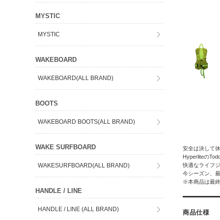
MYSTIC
MYSTIC
WAKEBOARD
WAKEBOARD(ALL BRAND)
BOOTS
WAKEBOARD BOOTS(ALL BRAND)
WAKE SURFBOARD
安全は決して
Hyperlit
WAKESURFBOARD(ALL BRAND)
快適なライフ
今シーズン、
※本商品は最
HANDLE / LINE
HANDLE / LINE (ALL BRAND)
商品仕様