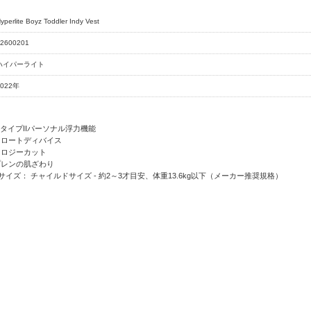
yperlite Boyz Toddler Indy Vest
2600201
ハイパーライト
2022年
のタイプIIパーソナル浮力機能
フロートディバイス
クノロジーカット
プレンの肌ざわり
イズ： チャイルドサイズ - 約2～3才目安、体重13.6kg以下（メーカー推奨規格）