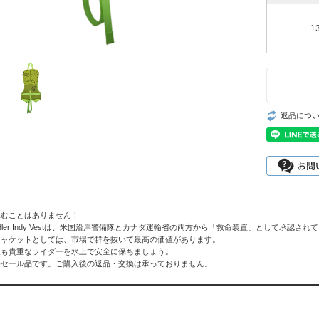
1
返品につ
休むことはありません！
eのToddler Indy Vestは、米国沿岸警備隊とカナダ運輸省の両方から「救命装置」として承認さ
ジャケットとしては、市場で群を抜いて最高の価値があります。
最も貴重なライダーを水上で安全に保ちましょう。
終セール品です。ご購入後の返品・交換は承っておりません。