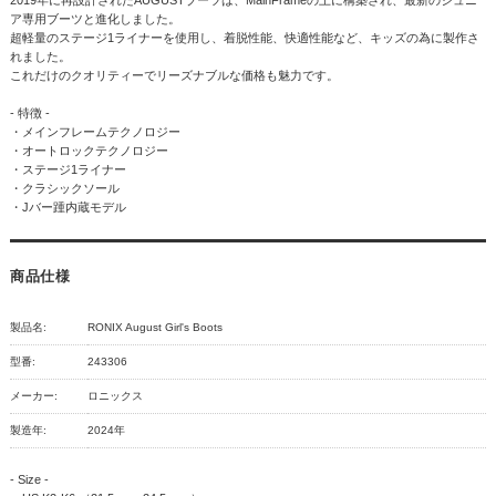
ア専用ブーツと進化しました。
超軽量のステージ1ライナーを使用し、着脱性能、快適性能など、キッズの為に製作さ
れました。
これだけのクオリティーでリーズナブルな価格も魅力です。
- 特徴 -
・メインフレームテクノロジー
・オートロックテクノロジー
・ステージ1ライナー
・クラシックソール
・Jバー踵内蔵モデル
商品仕様
製品名:
RONIX August Girl's Boots
型番:
243306
メーカー:
ロニックス
製造年:
2024年
- Size -