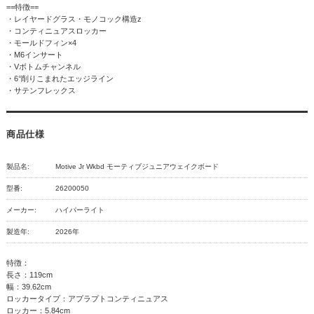
==特徴==
・レイヤードグラス・モノコック構造z
・コンティニュアスロッカー
・モールドフィン×4
・M6インサート
・Vボトムチャンネル
・6°削りこまれたエッジライン
・サテンフレックス
商品仕様
製品名:
Motive Jr Wkbd モーティブジュニアウェイクボード
型番:
26200050
メーカー:
ハイパーライト
製造年:
2026年
特徴：
長さ：119cm
幅：39.62cm
ロッカータイプ：アプラプトコンティニュアス
ロッカー：5.84cm