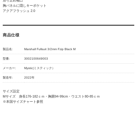
滑り止め袖口
胸パネルに隠しキーポケット
アクアフラッシュ 2.0
商品仕様
製品名:
Marshall Fullsuit 3/2mm Fzip Black M
型番:
3002100649003
メーカー:
Mystic(ミスティック）
製造年:
2022年
サイズ設定
Mサイズ 身長176-182ｃｍ・胸囲94-99cm・ウエスト80-85ｃｍ
※本国サイズチャート参照