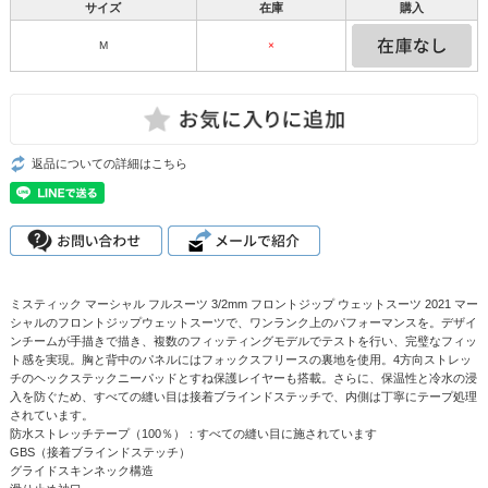
サイズ
在庫
購入
M
×
返品についての詳細はこちら
ミスティック マーシャル フルスーツ 3/2mm フロントジップ ウェットスーツ 2021 マー
シャルのフロントジップウェットスーツで、ワンランク上のパフォーマンスを。デザイ
ンチームが手描きで描き、複数のフィッティングモデルでテストを行い、完璧なフィッ
ト感を実現。胸と背中のパネルにはフォックスフリースの裏地を使用。4方向ストレッ
チのヘックステックニーパッドとすね保護レイヤーも搭載。さらに、保温性と冷水の浸
入を防ぐため、すべての縫い目は接着ブラインドステッチで、内側は丁寧にテープ処理
されています。
防水ストレッチテープ（100％）：すべての縫い目に施されています
GBS（接着ブラインドステッチ）
グライドスキンネック構造