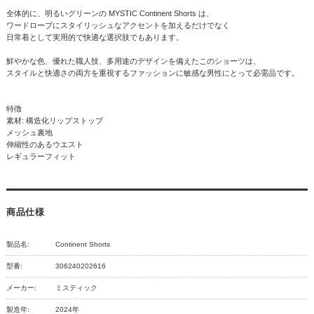
全体的に、明るいグリーンの MYSTIC Continent Shorts は、
ワードローブにスタイリッシュなアクセントを加えるだけでなく
日常着として実用的で快適な選択肢でもあります。
鮮やかな色、優れた職人技、多用途のデザインを備えたこのショーツは、
スタイルと快適さの両方を重視するファッションに敏感な男性にとって必需品です。
特徴
素材: 構造化リップストップ
メッシュ裏地
伸縮性のあるウエスト
レギュラーフィット
商品仕様
製品名:
Continent Shorts
型番:
306240202616
メーカー:
ミスティック
製造年:
2024年