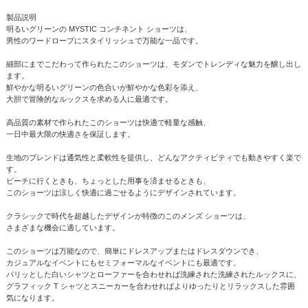
製品説明
明るいグリーンの MYSTIC コンチネント ショーツは、
男性のワードローブにスタイリッシュで万能な一品です。
細部にまでこだわって作られたこのショーツは、モダンでトレンディな魅力を醸し出し
ます。
鮮やかな明るいグリーンの色合いが鮮やかな色彩を添え、
大胆で冒険的なルックスを求める人に最適です。
高品質の素材で作られたこのショーツは快適で軽量な感触、
一日中最大限の快適さを保証します。
生地のブレンドは通気性と柔軟性を提供し、どんなアクティビティでも動きやすく楽で
す。
ビーチに行くときも、ちょっとした用事を済ませるときも、
このショーツは涼しく快適に過ごせるようにデザインされています。
クラシックで時代を超越したデザインが特徴のこのメンズ ショーツは、
さまざまな機会に適しています。
このショーツは万能なので、簡単にドレスアップまたはドレスダウンでき、
カジュアルなイベントにもセミフォーマルなイベントにも最適です。
パリッとした白いシャツとローファーを合わせれば洗練された洗練されたルックスに、
グラフィック T シャツとスニーカーを合わせればよりゆったりとリラックスした雰囲
気になります。