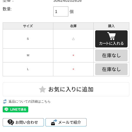
型番：
306240202616
数量:
個
サイズ
在庫
購入
S
△
M
×
L
×
返品についての詳細はこちら