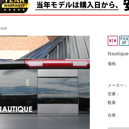
IQUE
Nautique
価格:
メーカー：
型番：
数量:
在庫: