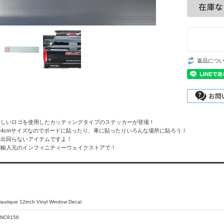
返品につ
新しいロゴを使用したカッティングタイプのステッカーが登場！
m×4cmサイズなのでボードに貼ったり、車に貼ったりいろんな場所に貼ろう！
は出回らないアイテムですよ！
規輸入元のインフィニティーウェイクストアで！
autique 12inch Vinyl Window Decal
7NC8156