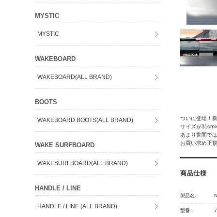
MYSTIC
MYSTIC
WAKEBOARD
WAKEBOARD(ALL BRAND)
BOOTS
ついに登場！
WAKEBOARD BOOTS(ALL BRAND)
サイズが31c
あまり世間で
お買い求め正
WAKE SURFBOARD
WAKESURFBOARD(ALL BRAND)
商品仕様
HANDLE / LINE
製品名:
N
HANDLE / LINE (ALL BRAND)
型番: